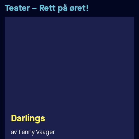
Teater – Rett på øret!
Darlings
av Fanny Vaager